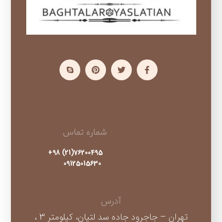
شماره تماس
76200495(21) 98+
09125015630
آدرس
تهران – جاجرود جاده سد لتیان، کیلومتر 3 ،